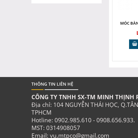
MÓC BÀN
THÔNG TIN LIÊN HỆ
CÔNG TY TNHH SX-TM MINH THỊNH 
Địa chỉ: 104 NGUYỄN THÁI HỌC, Q.TÂ
TPHCM
Hotline: 0902.985.610 - 0908.656.933.
MST: 0314908057
Email: vu.mtpco@gmail.com