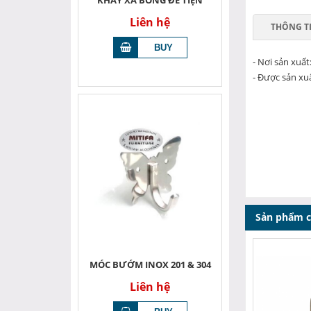
KHAY XÀ BÔNG ĐẾ TIỆN
Liên hệ
THÔNG T
- Nơi sản xuất
- Được sản xuấ
Sản phẩm 
MÓC BƯỚM INOX 201 & 304
Liên hệ