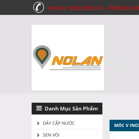
Hotline: 0902.985.610 - 0908.656.9
Danh Mục Sản Phẩm
DÂY CẤP NƯỚC
MÓC V INO
SEN VÒI