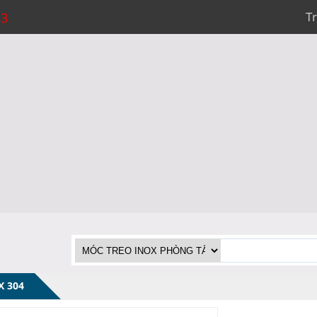
T
33
X 304