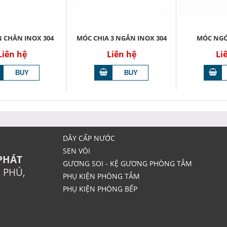
 CHÂN INOX 304
MÓC CHIA 3 NGẮN INOX 304
MÓC NGÓ
Liên hệ
Liên hệ
Li
DÂY CẤP NƯỚC
SEN VÒI
PHÁT
GƯƠNG SOI - KỆ GƯƠNG PHÒNG TẮM
N PHÚ,
PHỤ KIỆN PHÒNG TẮM
PHỤ KIỆN PHÒNG BẾP