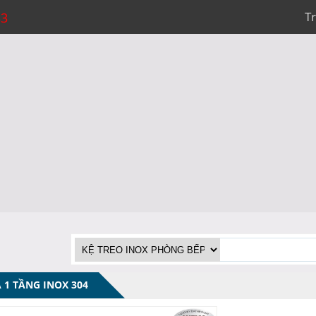
T
33
 1 TẦNG INOX 304