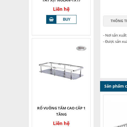
TAY XỊT NOLAN-TX17
Liên hệ
THÔNG T
- Nơi sản xuất
- Được sản xuấ
Sản phẩm 
RỔ VUÔNG TẤM CAO CẤP 1
TẦNG
Liên hệ