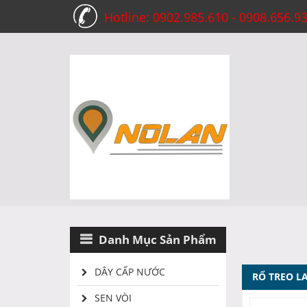
Hotline: 0902.985.610 - 0908.656.9
Danh Mục Sản Phẩm
DÂY CẤP NƯỚC
RỔ TREO LA
SEN VÒI