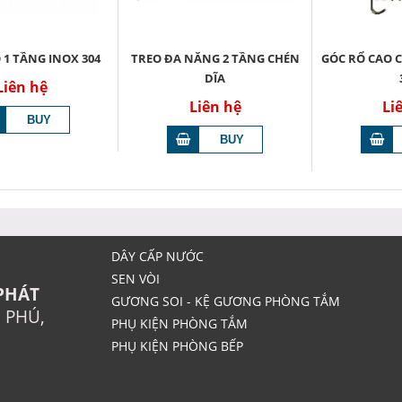
 1 TẦNG INOX 304
TREO ĐA NĂNG 2 TẦNG CHÉN
GÓC RỔ CAO C
DĨA
Liên hệ
Liên hệ
Li
DÂY CẤP NƯỚC
SEN VÒI
PHÁT
GƯƠNG SOI - KỆ GƯƠNG PHÒNG TẮM
N PHÚ,
PHỤ KIỆN PHÒNG TẮM
PHỤ KIỆN PHÒNG BẾP