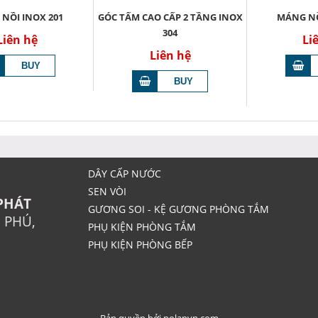
NỒI INOX 201
GÓC TẤM CAO CẤP 2 TẦNG INOX
MÁNG NỒ
304
Liên hệ
Li
Liên hệ
DÂY CẤP NƯỚC
SEN VÒI
PHÁT
GƯƠNG SOI - KỆ GƯƠNG PHÒNG TẮM
N PHÚ,
PHỤ KIỆN PHÒNG TẮM
PHỤ KIỆN PHÒNG BẾP