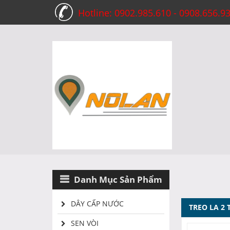
Hotline: 0902.985.610 - 0908.656.9
Danh Mục Sản Phẩm
DÂY CẤP NƯỚC
TREO LA 2 
SEN VÒI