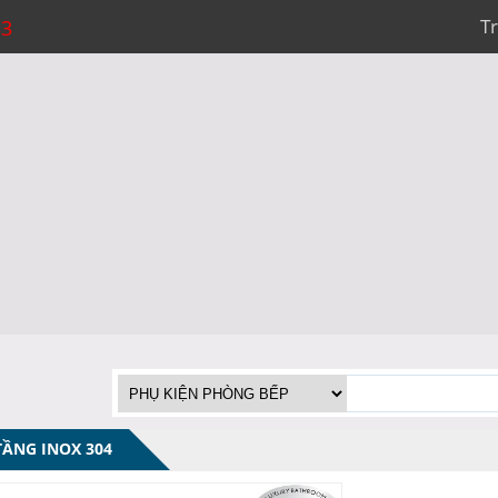
T
33
TẦNG INOX 304