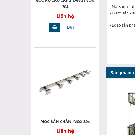
GÓC RỔ CAO CẤP 2 TẦNG INOX
- Nơi sản xuất
304
- Được sản xuấ
Liên hệ
- Logo sản p
Sản phẩm 
MÓC BÀN CHÂN INOX 304
Liên hệ