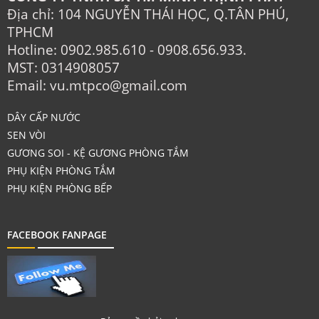
Địa chỉ: 104 NGUYỄN THÁI HỌC, Q.TÂN PHÚ,
TPHCM
Hotline: 0902.985.610 - 0908.656.933.
MST: 0314908057
Email: vu.mtpco@gmail.com
DÂY CẤP NƯỚC
SEN VÒI
GƯƠNG SOI - KỆ GƯƠNG PHÒNG TẮM
PHỤ KIỆN PHÒNG TẮM
PHỤ KIỆN PHÒNG BẾP
FACEBOOK FANPAGE