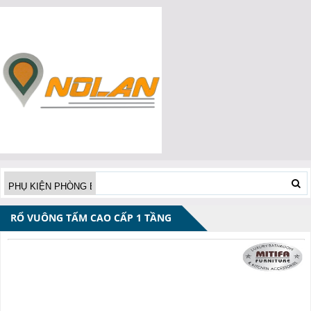
RỔ VUÔNG TẤM CAO CẤP 1 TẦNG